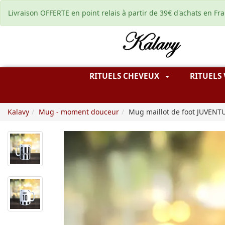
Livraison OFFERTE en point relais à partir de 39€ d'achats en Fr
RITUELS CHEVEUX
RITUELS
Kalavy
Mug - moment douceur
Mug maillot de foot JUVENT