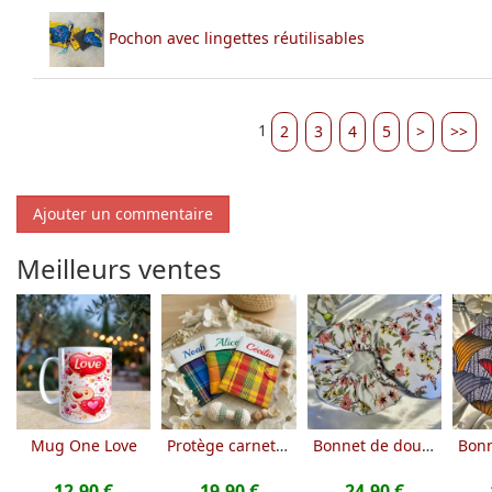
Pochon avec lingettes réutilisables
1
2
3
4
5
>
>>
Ajouter un commentaire
Meilleurs ventes
Mug One Love
Protège carnet de santé à personnaliser wax
Bonnet de douche imperméable à motifs
12.90 €
19.90 €
24.90 €